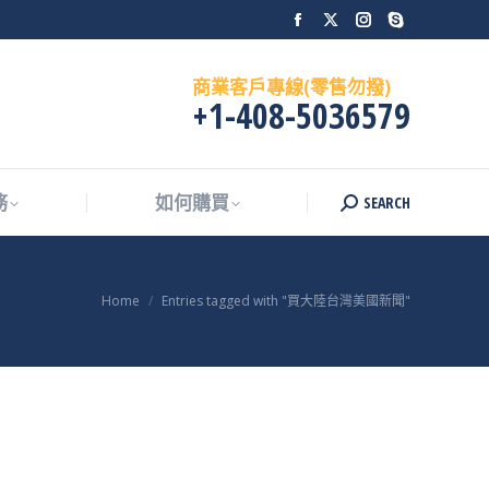
Facebook
X
Instagram
Skype
SEARCH
務
如何購買
Search:
page
page
page
page
商業客戶專線(零售勿撥)
opens
opens
opens
opens
+1-408-5036579
in
in
in
in
new
new
new
new
window
window
window
window
SEARCH
務
如何購買
Search:
You are here:
Home
Entries tagged with "買大陸台灣美國新聞"