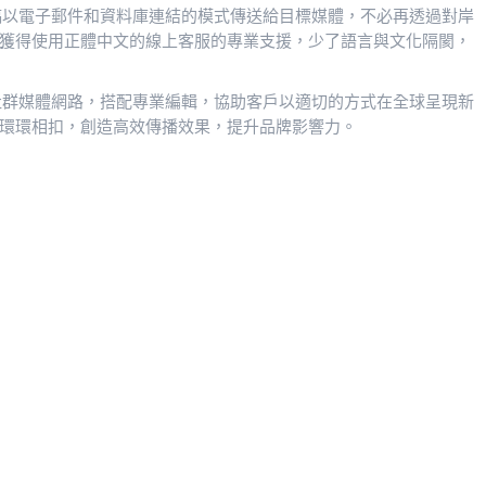
將新聞稿以電子郵件和資料庫連結的模式傳送給目標媒體，不必再透過對岸
獲得使用正體中文的線上客服的專業支援，少了語言與文化隔閡，
立、和社群媒體網路，搭配專業編輯，協助客戶以適切的方式在全球呈現新
環環相扣，創造高效傳播效果，提升品牌影響力。
加強方案
台灣、大陸網路新聞發布
$22,000
NTD$46,000
篇 x 25~30網站
每篇
字數：700字
字數：700字
1~3張照片
照片：1~2張
五大門戶：1條
刊登：30網站