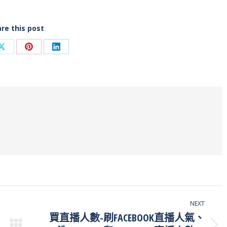
re this post
Share
Share
Share
on
on
on
ook
X
Pinterest
LinkedIn
NEXT
買直播人數-刷FACEBOOK直播人氣、