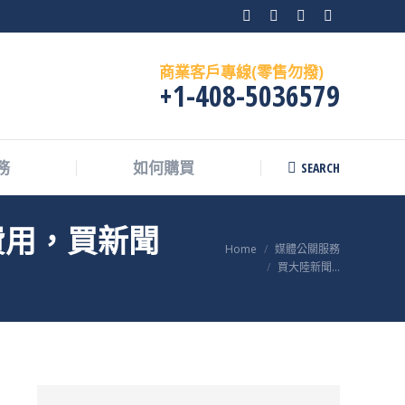
Facebook
X
Instagram
Skype
page
page
page
page
商業客戶專線(零售勿撥)
opens
opens
opens
opens
+1-408-5036579
in
in
in
in
new
new
new
new
window
window
window
window
SEARCH
務
如何購買
Search:
費用，買新聞
You are here:
Home
媒體公關服務
買大陸新聞...