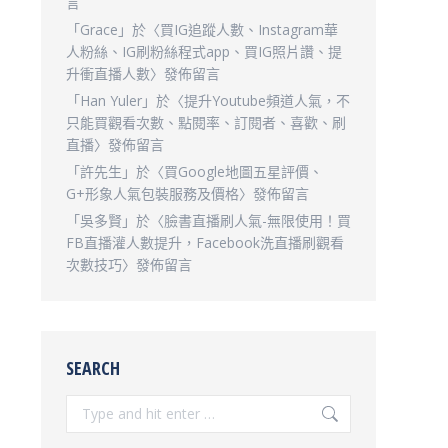
言
「
Grace
」於〈
買IG追蹤人數、Instagram華
人粉絲、IG刷粉絲程式app、買IG照片讚、提
升衝直播人數
〉發佈留言
「
Han Yuler
」於〈
提升Youtube頻道人氣，不
只能買觀看次數、點閱率、訂閱者、喜歡、刷
直播
〉發佈留言
「
許先生
」於〈
買Google地圖五星評價、
G+形象人氣包裝服務及價格
〉發佈留言
「
吳多賢
」於〈
臉書直播刷人氣-無限使用！買
FB直播灌人數提升，Facebook洗直播刷觀看
次數技巧
〉發佈留言
SEARCH
Search: