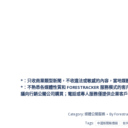
地方媒體：2~4條
產業媒體：2~4條
地方
Baidu收錄
產業
加則數：$1,000起/則
線上客服
*：只收商業類型新聞，不收違法或敏感的內容
，當地
媒
*：不熟悉各媒體性質和 FORESTRACKER 服務模
議向行銷公關公司購買；電話或專人服務僅提供企業客戶 (前
Category:
媒體公關服務
By
Forestra
Tags:
中國新聞稿價錢
如