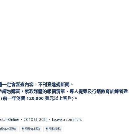
十大官媒：1條
中國十大官媒刊登(隨機擇一)
媒體：10~20條
中國四大入口網站(隨機擇一)
媒體：10~20條
台灣Yahoo新聞 x 2篇
Baidu收錄
Baidu、Sogou收錄
Google、Yahoo收錄
線上客服
線上客服
體一定會審查內容，不刊登違規新聞。
式的客戶請勿購買，索取媒體的報價清單、專人提案及行銷教育訓練者建
一年消費 120,000 美元以上客戶)。
cker Online
23 10 月, 2024
Leave a comment
何發布新聞稿
新聞發布服務
新聞稿撰稿