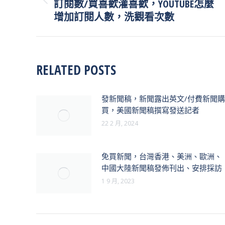
訂閱數/買喜歡灌喜歡，YOUTUBE怎麼
Previous
post:
增加訂閱人數，洗觀看次數
RELATED POSTS
發新聞稿，新聞露出英文/付費新聞購
買，美國新聞稿撰寫發送記者
22 2 月, 2024
免買新聞，台灣香港、美洲、歐洲、
中國大陸新聞稿發佈刊出、安排採訪
1 9 月, 2023