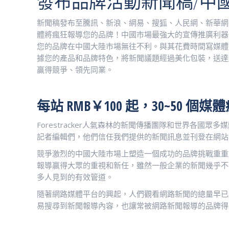
發布品牌活動新聞稿/中
新聞稿發布至騰訊、新浪、網易、搜狐、人民網、新華網
體將瘋狂報導您的品牌！中國市場最強大的宣傳推廣利器
您的品牌在中國大陸市場無往不利。與其花費時間寫媒體記者喜
據您的產品和品牌特色，將新聞議題經過美化包裝，送達
贏得競爭、領先同業。
每站 RMB￥100 起，30~50 個
Forestracker人氣森林的新聞傳播團隊和世界各
記者編輯們，他們信任我們提供的新聞訊息並刊登在網站。
競爭激烈的中國大陸市場上塑造一個成功的品牌挑戰重重
報導贏得大眾的重視和新任，雖然一般企業的新聞幾乎不
多人見到的有效管道。
隨著網路媒體平台的興起，人們觀看網路新聞的總量早已
易搜尋到新聞報導內容，也讓常被網路新聞報導的品牌得