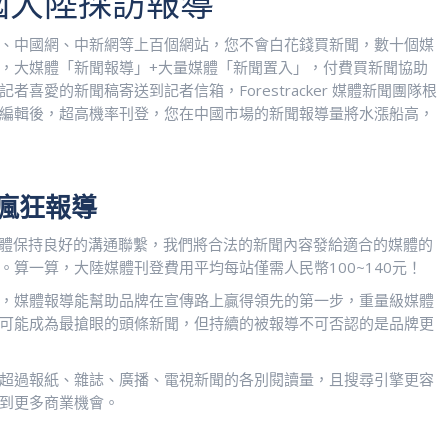
國大陸採訪報導
、中國網、中新網等上百個網站，您不會白花錢買新聞，數十個媒
，大媒體「新聞報導」+大量媒體「新聞置入」，付費買新聞協助
愛的新聞稿寄送到記者信箱，Forestracker 媒體新聞團隊根
編輯後，超高機率刊登，您在中國市場的新聞報導量將水漲船高，
媒體瘋狂報導
國眾多媒體保持良好的溝通聯繫，我們將合法的新聞內容發給適合的媒體的
算一算，大陸媒體刊登費用平均每站僅需人民幣100~140元！
，媒體報導能幫助品牌在宣傳路上贏得領先的第一步，重量級媒體
可能成為最搶眼的頭條新聞，但持續的被報導不可否認的是品牌更
超過報紙、雜誌、廣播、電視新聞的各別閱讀量，且搜尋引擎更容
到更多商業機會。