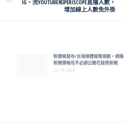
IG、洗YOUTUBE和PERISCOPE直播人數，
Next
post:
增加線上人數免外掛
新聞稿發布/台灣媒體報導規劃，網路
新聞價格低不必請公關花錢買新聞
22 2 月, 2024