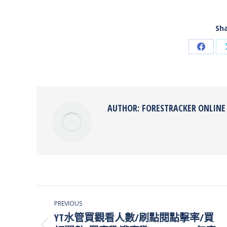
Sha
Share
on
Faceb
AUTHOR:
FORESTRACKER ONLINE
POST
PREVIOUS
NAVIGATION
YT水管買觀看人數/刷點閱點擊率/買