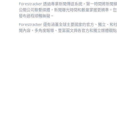
Forestracker 透過專業新聞傳送系統，第一時間
公關公司聯繫媒體，新聞曝光時間和數量掌握更精準。您
發布過程順暢無礙。
Forestracker 還有涵蓋全球主要國家的官方、獨
聞內容，多角度報導、豐富圖文與各官方和獨立媒體觀點
入門方案
NTD$16,500
NTD
1篇 x 7網站
1
字數：700字
1~2張照片
五大門戶、十大官媒：1條